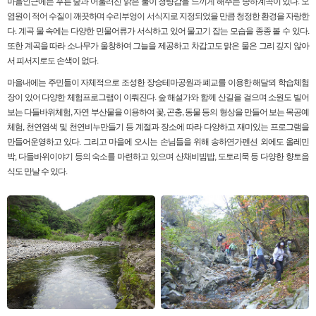
마을인근에는 푸른 숲과 어울러진 맑은 물이 청량감을 느끼게 해주는 송하계곡이 있다. 오
염원이 적어 수질이 깨끗하며 수리부엉이 서식지로 지정되었을 만큼 청정한 환경을 자랑한
다. 계곡 물 속에는 다양한 민물어류가 서식하고 있어 물고기 잡는 모습을 종종 볼 수 있다.
또한 계곡을 따라 소나무가 울창하여 그늘을 제공하고 차갑고도 맑은 물은 그리 깊지 않아
서 피서지로도 손색이 없다.
마을내에는 주민들이 자체적으로 조성한 장승테마공원과 폐교를 이용한 해달뫼 학습체험
장이 있어 다양한 체험프로그램이 이뤄진다. 숲 해설가와 함께 산길을 걸으며 소원도 빌어
보는 다들바위체험, 자연 부산물을 이용하여 꽃, 곤충, 동물 등의 형상을 만들어 보는 목공예
체험, 천연염색 및 천연비누만들기 등 계절과 장소에 따라 다양하고 재미있는 프로그램을
만들어운영하고 있다. 그리고 마을에 오시는 손님들을 위해 송하연가펜션 외에도 올레민
박, 다들바위이야기 등의 숙소를 마련하고 있으며 산채비빔밥, 도토리묵 등 다양한 향토음
식도 만날 수 있다.