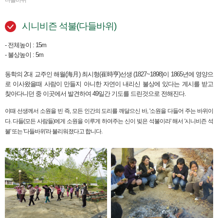
다들바위
시니비즌 석불(다들바위)
- 전체높이 : 15m
- 불상높이 : 5m
동학의 2대 교주인 해월(海月) 최시형(崔時亨)선생 (1827~1898)이 1865년에 영양으
로 이사왔을때 사람이 만들지 아니한 자연이 내리신 불상에 있다는 계시를 받고
찾아다니던 중 이곳에서 발견하여 49일간 기도를 드린것으로 전해진다.
이때 선생께서 소원을 빈 즉, 모든 인간의 도리를 깨달으신 바, '소원을 다들어 주는 바위이
다. 다들(모든 사람들)에게 소원을 이루게 하여주는 신이 빚은 석불이라' 해서 '시니비즌 석
불' 또는 '다들바위'라 불리워졌다고 합니다.