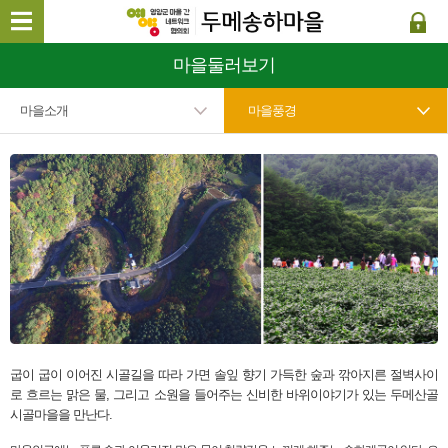
마을둘러보기
마을소개
마을풍경
굽이 굽이 이어진 시골길을 따라 가면 솔잎 향기 가득한 숲과 깎아지른 절벽사이
로 흐르는 맑은 물, 그리고 소원을 들어주는 신비한 바위이야기가 있는 두메산골
시골마을을 만난다.