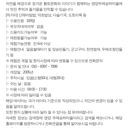
자연을 배경으로 정겨운 황토문화와 이야기가 함께하는 영양두메송하마을에
서 멋진 추억과 즐거움을 만끽할 수 있습니다.
[먹거리] 산채비빔밥, 약초밥상, 다슬기국, 도토리묵 등
▷ 수용인원 : 100명
▷ 유모차대여여부 : 없음
▷ 신용카드가능여부 : 가능
▷ 애완동물가능여부 : 가능
▷ 체험가능연령 : 만 6세 이상
▷ 체험안내 : 얼음썰매타기 및 장승만들기, 군고구마, 천연염색, 두메조청만들
기 등
※ 체험은 계절 및 현지사정에 따라 변동될 수 있으므로 전화문의
▷ 문의 및 안내 : 010－8397－7999
▷ 개장일 : 2005년
▷ 주차시설 : 있음(소형50대, 대형20대)
▷ 쉬는 날 : 없음
▷ 이용 시간 : 09:00 ~ 17:00
※ 사정에 따라 달라질 수 있음
해당 데이터는 과거 데이터 기준으로 작성되었으니, 약간의 변경이 있을 수 있
음을 알려드립니다.
또한 현지 상황에 따라 달라 질 수 있다는 점 유의바랍니다.
자세한 정보는 검색창에 영양 두메송하마을이라고 검색을 해보시거나, 해당
홈페이지를 방문하시거나 전화연결을 통해 알아보시길 바랍니다.