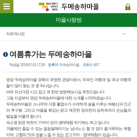
마을사랑방
자유게시판
여름휴가는 두메송하마을
작성일
2019.07.01 17:29
등록자
두메송하마을
조회수
657
영양 두메송하마을 경북의 유명한 관광지로서, 외국인 여행객 및 국내 여행객
들이 많이 찾는 곳 중 하나입니다.
여유 되신다면 시간 잡고 꼭 한번 방문해보시길 추천드립니다.
그럼 지금부터 영양 두메송하마을에 대한 소개를 시작하겠습니다.
두메송하마을은 소나무와 각종 활엽수가 수려하게 숲을 이루는 매봉산과 인근
의 투구봉, 그리고 마을을 휘감는 맑고 깨끗한 장파천의 송하계곡이 손님들의
발길을 머물게 합니다.
숙소옆 맑은 하천이 가까이 있어 생태체험 하기에는 최고 입니다.
겨울에만 즐길 수 있는 얼음썰매타기는 남녀노소 할 것 없이 즐거워하는 체험
이며, 고향의 맛과 정을 느낄 수 있는 군고구마・염색체험이 있습니다.