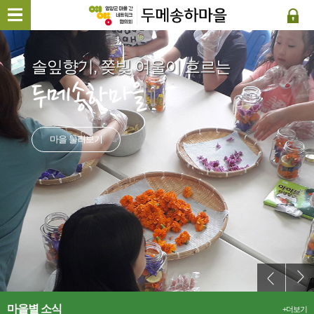
솔잎향기, 쫒빛 여울이 흐르는
두메송하마을
마을 둘러보기
마을별 소식
+더보기