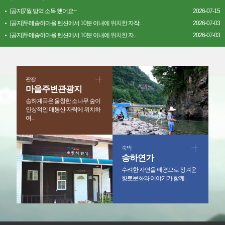
[공지]7월 방역 소독 했어요~
2026-07-15
[공지]두메송하마을 펜션에서 10분 이내에 위치한 자작..
2026-07-03
[공지]두메송하마을 펜션에서 10분 이내에 위치한 자..
2026-07-03
관광
마을주변관광지
송하계곡은 울창한 소나무 숲이
인상적인 매봉산 자락에 위치하
여...
숙박
송하연가
수려한 자연을 배경으로 정겨운
향토문화와 이야기가 함께...